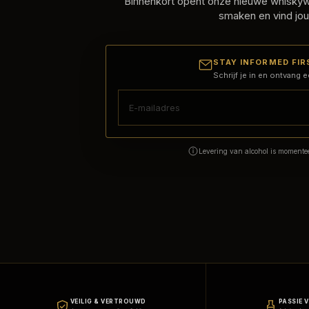
Binnenkort opent onze nieuwe whiskywi
smaken en vind jou
STAY INFORMED FIR
Schrijf je in en ontvang e
Levering van alcohol is momentee
VEILIG & VERTROUWD
PASSIE 