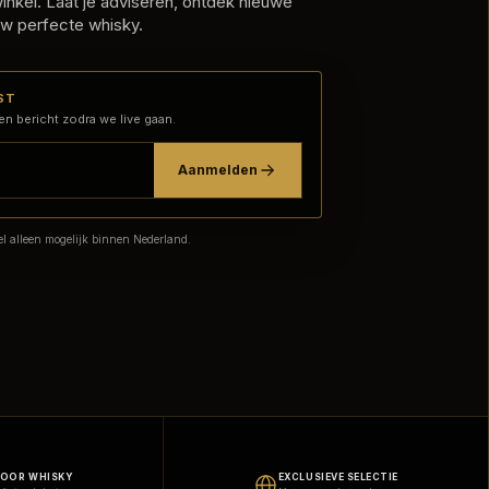
nkel. Laat je adviseren, ontdek nieuwe
w perfecte whisky.
ST
en bericht zodra we live gaan.
Aanmelden
l alleen mogelijk binnen Nederland.
VOOR WHISKY
EXCLUSIEVE SELECTIE