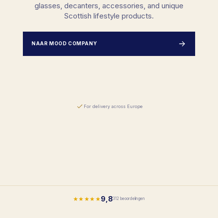
glasses, decanters, accessories, and unique
Scottish lifestyle products.
NAAR MOOD COMPANY
For delivery across Europe
9,8
★★★★★
312 beoordelingen